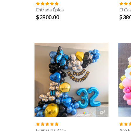
Entrada Épica
El Ca
$3900.00
$380
Guirnalda KOS
Aro F