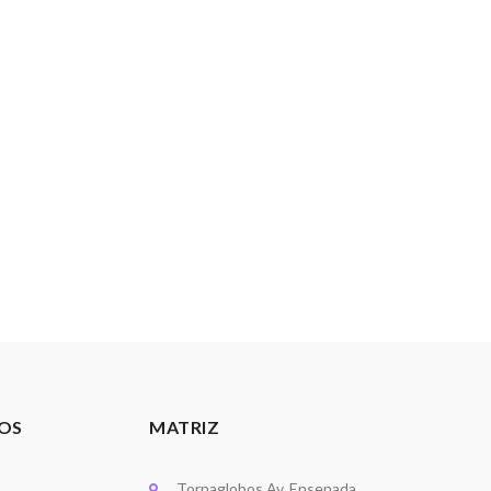
OS
MATRIZ
Tornaglobos Av. Ensenada